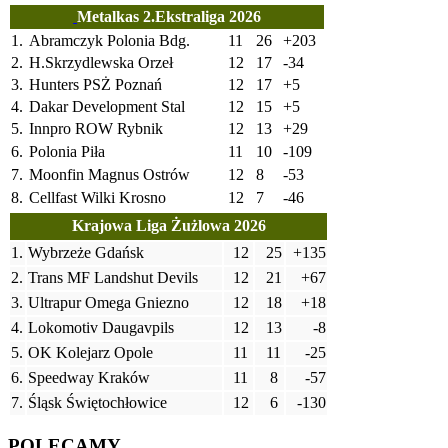
Metalkas 2.Ekstraliga 2026
1.
Abramczyk Polonia Bdg.
11
26
+203
2.
H.Skrzydlewska Orzeł
12
17
-34
3.
Hunters PSŻ Poznań
12
17
+5
4.
Dakar Development Stal
12
15
+5
5.
Innpro ROW Rybnik
12
13
+29
6.
Polonia Piła
11
10
-109
7.
Moonfin Magnus Ostrów
12
8
-53
8.
Cellfast Wilki Krosno
12
7
-46
Krajowa Liga Żużlowa 2026
1.
Wybrzeże Gdańsk
12
25
+135
2.
Trans MF Landshut Devils
12
21
+67
3.
Ultrapur Omega Gniezno
12
18
+18
4.
Lokomotiv Daugavpils
12
13
-8
5.
OK Kolejarz Opole
11
11
-25
6.
Speedway Kraków
11
8
-57
7.
Śląsk Świętochłowice
12
6
-130
POLECAMY