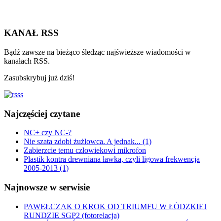
KANAŁ RSS
Bądź zawsze na bieżąco śledząc najświeższe wiadomości w
kanałach RSS.
Zasubskrybuj już dziś!
Najczęściej czytane
NC+ czy NC-?
Nie szata zdobi żużlowca. A jednak... (1)
Zabierzcie temu człowiekowi mikrofon
Plastik kontra drewniana ławka, czyli ligowa frekwencja
2005-2013 (1)
Najnowsze w serwisie
PAWEŁCZAK O KROK OD TRIUMFU W ŁÓDZKIEJ
RUNDZIE SGP2 (fotorelacja)