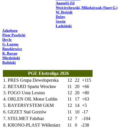
Anatolij Zil
Wojciechowski, Mikołajczak (Start G.)
W. Dróżdż
Dolny
Sawin
Ładziński
Jakobsen
Piotr Pawlicki
Doyle
G. Łaguta
Ruszkiewicz
K. Baran
Miedziński
Baliński
PGE Ekstraliga 2026
1.
PRES Grupa Deweloperska
12
22
+115
2.
BETARD Sparta Wrocław
11
20
+66
3.
FOGO Unia Leszno
12
20
+80
4.
ORLEN OIL Motor Lublin
11
17
+63
5.
BAYERSYSTEM GKM
12
14
+5
6.
GEZET Stal Gorzów
11
10
-17
7.
STELMET Falubaz
12
7
-104
8.
KRONO-PLAST Włókniarz
11
0
-238