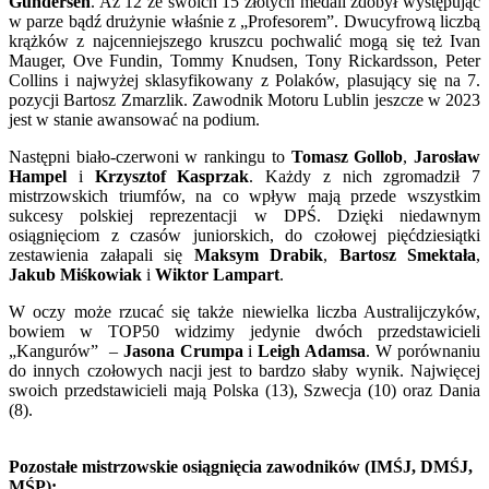
Gundersen
. Aż 12 ze swoich 15 złotych medali zdobył występując
w parze bądź drużynie właśnie z „Profesorem”. Dwucyfrową liczbą
krążków z najcenniejszego kruszcu pochwalić mogą się też Ivan
Mauger, Ove Fundin, Tommy Knudsen, Tony Rickardsson, Peter
Collins i najwyżej sklasyfikowany z Polaków, plasujący się na 7.
pozycji Bartosz Zmarzlik. Zawodnik Motoru Lublin jeszcze w 2023
jest w stanie awansować na podium.
Następni biało-czerwoni w rankingu to
Tomasz Gollob
,
Jarosław
Hampel
i
Krzysztof Kasprzak
. Każdy z nich zgromadził 7
mistrzowskich triumfów, na co wpływ mają przede wszystkim
sukcesy polskiej reprezentacji w DPŚ. Dzięki niedawnym
osiągnięciom z czasów juniorskich, do czołowej pięćdziesiątki
zestawienia załapali się
Maksym Drabik
,
Bartosz Smektała
,
Jakub Miśkowiak
i
Wiktor Lampart
.
W oczy może rzucać się także niewielka liczba Australijczyków,
bowiem w TOP50 widzimy jedynie dwóch przedstawicieli
„Kangurów” –
Jasona Crumpa
i
Leigh Adamsa
. W porównaniu
do innych czołowych nacji jest to bardzo słaby wynik. Najwięcej
swoich przedstawicieli mają Polska (13), Szwecja (10) oraz Dania
(8).
Pozostałe mistrzowskie osiągnięcia zawodników (IMŚJ, DMŚJ,
MŚP):