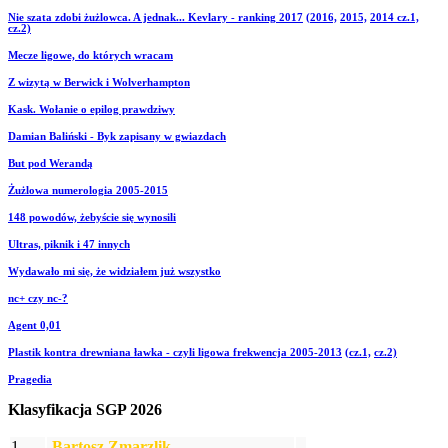
Nie szata zdobi żużlowca. A jednak... Kevlary - ranking 2017
(2016,
2015,
2014 cz.1,
cz.2)
Mecze ligowe, do których wracam
Z wizytą w Berwick i Wolverhampton
Kask. Wołanie o epilog prawdziwy
Damian Baliński - Byk zapisany w gwiazdach
But pod Werandą
Żużlowa numerologia 2005-2015
148 powodów, żebyście się wynosili
Ultras, piknik i 47 innych
Wydawało mi się, że widziałem już wszystko
nc+ czy nc-?
Agent 0,01
Plastik kontra drewniana ławka - czyli ligowa frekwencja 2005-2013
(cz.1,
cz.2)
Pragedia
Klasyfikacja SGP 2026
1.
Bartosz Zmarzlik