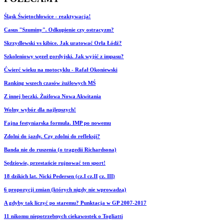
Śląsk Świętochłowice - reaktywacja!
Casus "Szuminy". Odkupienie czy ostracyzm?
Skrzydlewski vs kibice. Jak uratować Orła Łódź?
Szkoleniowy węzeł gordyjski. Jak wyjść z impasu?
Ćwierć wieku na motocyklu - Rafał Okoniewski
Ranking wszech czasów żużlowych MŚ
Z innej beczki. Żużlowa Nowa Akwitania
Wolny wybór dla najlepszych!
Fajna festyniarska formuła. IMP po nowemu
Zdolni do jazdy. Czy zdolni do refleksji?
Banda nie do ruszenia (o tragedii Richardsona)
Sędziowie, przestańcie rujnować ten sport!
18 dzikich lat. Nicki Pedersen (cz.I
cz.II
cz. III
)
6 propozycji zmian (których nigdy nie wprowadzą)
A gdyby tak liczyć po staremu? Punktacja w GP 2007-2017
11 nikomu niepotrzebnych ciekawostek o Togliatti