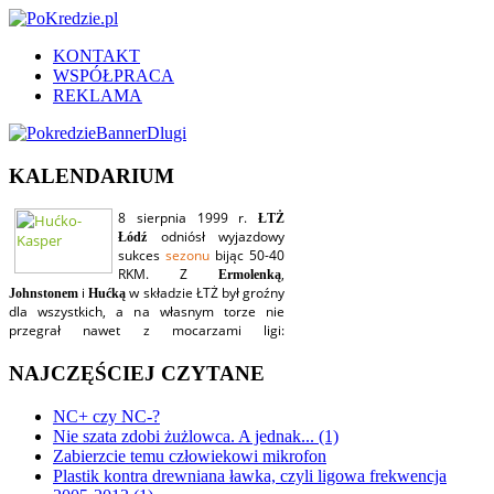
KONTAKT
WSPÓŁPRACA
REKLAMA
KALENDARIUM
NAJCZĘŚCIEJ CZYTANE
NC+ czy NC-?
Nie szata zdobi żużlowca. A jednak... (1)
Zabierzcie temu człowiekowi mikrofon
Plastik kontra drewniana ławka, czyli ligowa frekwencja