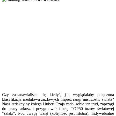
Czy zastanawialiście się kiedyś, jak wyglądałaby połączona
klasyfikacja medalowa żużlowych imprez rangi mistrzostw świata?
Nasz redakcyjny kolega Hubert Czaja zadał sobie ten trud, zaprzągł
do pracy arkusz i przygotował tabelę TOP50 tuzów światowej
"szlaki". Pod uwagę wziął (kolejność jest istotna): Indywidualne