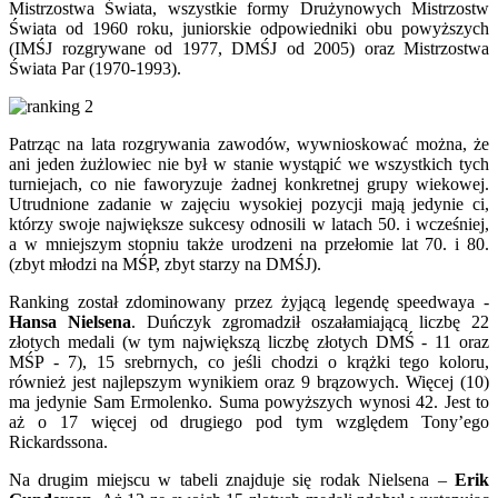
Mistrzostwa Świata, wszystkie formy Drużynowych Mistrzostw
Świata od 1960 roku, juniorskie odpowiedniki obu powyższych
(IMŚJ rozgrywane od 1977, DMŚJ od 2005) oraz Mistrzostwa
Świata Par (1970-1993).
Patrząc na lata rozgrywania zawodów, wywnioskować można, że
ani jeden żużlowiec nie był w stanie wystąpić we wszystkich tych
turniejach, co nie faworyzuje żadnej konkretnej grupy wiekowej.
Utrudnione zadanie w zajęciu wysokiej pozycji mają jedynie ci,
którzy swoje największe sukcesy odnosili w latach 50. i wcześniej,
a w mniejszym stopniu także urodzeni na przełomie lat 70. i 80.
(zbyt młodzi na MŚP, zbyt starzy na DMŚJ).
Ranking został zdominowany przez żyjącą legendę speedwaya -
Hansa Nielsena
. Duńczyk zgromadził oszałamiającą liczbę 22
złotych medali (w tym największą liczbę złotych DMŚ - 11 oraz
MŚP - 7), 15 srebrnych, co jeśli chodzi o krążki tego koloru,
również jest najlepszym wynikiem oraz 9 brązowych. Więcej (10)
ma jedynie Sam Ermolenko. Suma powyższych wynosi 42. Jest to
aż o 17 więcej od drugiego pod tym względem Tony’ego
Rickardssona.
Na drugim miejscu w tabeli znajduje się rodak Nielsena –
Erik