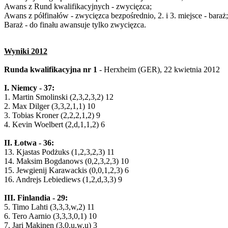
Awans z Rund kwalifikacyjnych - zwycięzca;
Awans z półfinałów - zwycięzca bezpośrednio, 2. i 3. miejsce - baraż;
Baraż - do finału awansuje tylko zwycięzca.
Wyniki 2012
Runda kwalifikacyjna nr 1
- Herxheim (GER), 22 kwietnia 2012
I. Niemcy - 37:
1. Martin Smolinski (2,3,2,3,2) 12
2. Max Dilger (3,3,2,1,1) 10
3. Tobias Kroner (2,2,2,1,2) 9
4. Kevin Woelbert (2,d,1,1,2) 6
II. Łotwa - 36:
13. Kjastas Podżuks (1,2,3,2,3) 11
14. Maksim Bogdanows (0,2,3,2,3) 10
15. Jewgienij Karawackis (0,0,1,2,3) 6
16. Andrejs Lebiediews (1,2,d,3,3) 9
III. Finlandia - 29:
5. Timo Lahti (3,3,3,w,2) 11
6. Tero Aarnio (3,3,3,0,1) 10
7. Jari Makinen (3,0,u,w,u) 3