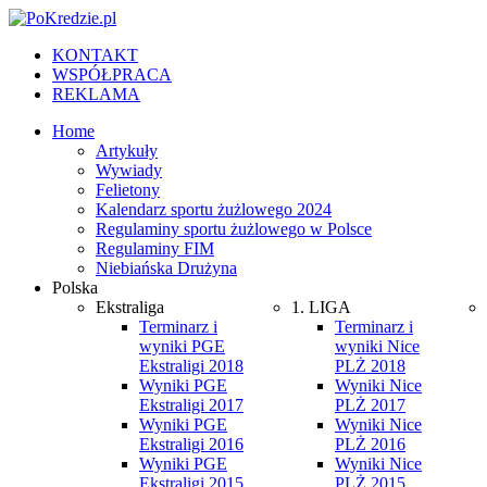
KONTAKT
WSPÓŁPRACA
REKLAMA
Home
Artykuły
Wywiady
Felietony
Kalendarz sportu żużlowego 2024
Regulaminy sportu żużlowego w Polsce
Regulaminy FIM
Niebiańska Drużyna
Polska
Ekstraliga
1. LIGA
Terminarz i
Terminarz i
wyniki PGE
wyniki Nice
Ekstraligi 2018
PLŻ 2018
Wyniki PGE
Wyniki Nice
Ekstraligi 2017
PLŻ 2017
Wyniki PGE
Wyniki Nice
Ekstraligi 2016
PLŻ 2016
Wyniki PGE
Wyniki Nice
Ekstraligi 2015
PLŻ 2015