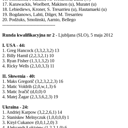
17. Karawackis, Woelbert, Makinen (u), Muratet (u)
18. Lebiediews, Kroner, S. Tresarrieu (u), Hautamaeki (u)
19. Bogdanows, Lahti, Dilger, M. Tresarrieu
20. Podżuks, Smolinski, Aarnio, Bellego
-------------------------------------
Runda kwalifikacyjna nr 2
- Ljubljana (SLO), 5 maja 2012
I. USA - 44:
1. Greg Hancock (3,3,2,3,2) 13
2. Billy Hamil (2,2,3,2,1) 10
3. Ryan Fisher (1,3,1,3,2) 10
4. Ricky Wells (2,3,0,3,3) 11
II. Słowenia - 40:
1. Maks Gregorič (3,2,3,2,2,3) 16
2. Matic Voldrih (2,0,w,1,3) 6
3. Matic Ivačič (d,0,0) 0
4. Matej Žagar (2,3,3,6,2,3) 19
Ukraina - 24:
1. Andriej Karpow (3,2,2,6,1) 14
2. Stanisław Melnyczuk (1,0,0,0,0) 1
3. Kirył Cukanov (0,0,1,2,0) 3
4. Aleksandr Łoktajew (1,2,2,1,0) 6