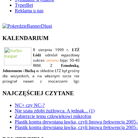
TyperBet
Reklama u nas
KALENDARIUM
NAJCZĘŚCIEJ CZYTANE
NC+ czy NC-?
Nie szata zdobi żużlowca. A jednak... (1)
Zabierzcie temu człowiekowi mikrofon
Plastik kontra drewniana ławka, czyli ligowa frekwencja 2005-
Plastik kontra drewniana ławka, czyli ligowa frekwencja 2005-