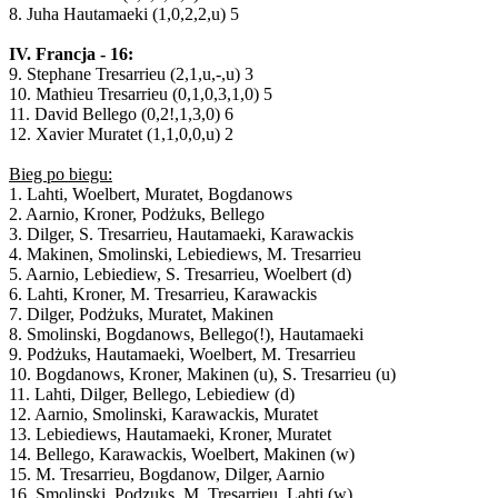
8. Juha Hautamaeki (1,0,2,2,u) 5
IV. Francja - 16:
9. Stephane Tresarrieu (2,1,u,-,u) 3
10. Mathieu Tresarrieu (0,1,0,3,1,0) 5
11. David Bellego (0,2!,1,3,0) 6
12. Xavier Muratet (1,1,0,0,u) 2
Bieg po biegu:
1. Lahti, Woelbert, Muratet, Bogdanows
2. Aarnio, Kroner, Podżuks, Bellego
3. Dilger, S. Tresarrieu, Hautamaeki, Karawackis
4. Makinen, Smolinski, Lebiediews, M. Tresarrieu
5. Aarnio, Lebiediew, S. Tresarrieu, Woelbert (d)
6. Lahti, Kroner, M. Tresarrieu, Karawackis
7. Dilger, Podżuks, Muratet, Makinen
8. Smolinski, Bogdanows, Bellego(!), Hautamaeki
9. Podżuks, Hautamaeki, Woelbert, M. Tresarrieu
10. Bogdanows, Kroner, Makinen (u), S. Tresarrieu (u)
11. Lahti, Dilger, Bellego, Lebiediew (d)
12. Aarnio, Smolinski, Karawackis, Muratet
13. Lebiediews, Hautamaeki, Kroner, Muratet
14. Bellego, Karawackis, Woelbert, Makinen (w)
15. M. Tresarrieu, Bogdanow, Dilger, Aarnio
16. Smolinski, Podzuks, M. Tresarrieu, Lahti (w)