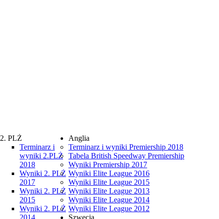
2. PLŻ
Anglia
Terminarz i
Terminarz i wyniki Premiership 2018
wyniki 2.PLŻ
Tabela British Speedway Premiership
2018
Wyniki Premiership 2017
Wyniki 2. PLŻ
Wyniki Elite League 2016
2017
Wyniki Elite League 2015
Wyniki 2. PLŻ
Wyniki Elite League 2013
2015
Wyniki Elite League 2014
Wyniki 2. PLŻ
Wyniki Elite League 2012
2014
Szwecja