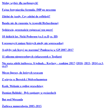
Wolny wybór dla najlepszych!
Fajna festyniarska formuła. IMP po nowemu
Zdolni do jazdy. Czy zdolni do refleksji?
Banda nie do ruszenia (o tragedii Richardsona)
Sędziowie, przestańcie rujnować ten sport!
18 dzikich lat. Nicki Pedersen (cz.I
cz.II
cz. III
)
6 propozycji zmian (których nigdy nie wprowadzą)
A gdyby tak liczyć po staremu? Punktacja w GP 2007-2017
11 nikomu niepotrzebnych ciekawostek o Togliatti
Nie szata zdobi żużlowca. A jednak... Kevlary - ranking 2017
(2016,
2015,
2014 cz.1,
cz.2)
Mecze ligowe, do których wracam
Z wizytą w Berwick i Wolverhampton
Kask. Wołanie o epilog prawdziwy
Damian Baliński - Byk zapisany w gwiazdach
But pod Werandą
Żużlowa numerologia 2005-2015