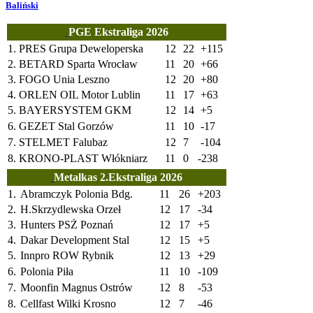
Baliński
PGE Ekstraliga 2026
1.
PRES Grupa Deweloperska
12
22
+115
2.
BETARD Sparta Wrocław
11
20
+66
3.
FOGO Unia Leszno
12
20
+80
4.
ORLEN OIL Motor Lublin
11
17
+63
5.
BAYERSYSTEM GKM
12
14
+5
6.
GEZET Stal Gorzów
11
10
-17
7.
STELMET Falubaz
12
7
-104
8.
KRONO-PLAST Włókniarz
11
0
-238
Metalkas 2.Ekstraliga 2026
1.
Abramczyk Polonia Bdg.
11
26
+203
2.
H.Skrzydlewska Orzeł
12
17
-34
3.
Hunters PSŻ Poznań
12
17
+5
4.
Dakar Development Stal
12
15
+5
5.
Innpro ROW Rybnik
12
13
+29
6.
Polonia Piła
11
10
-109
7.
Moonfin Magnus Ostrów
12
8
-53
8.
Cellfast Wilki Krosno
12
7
-46