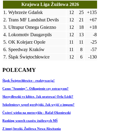
Krajowa Liga Żużlowa 2026
1.
Wybrzeże Gdańsk
12
25
+135
2.
Trans MF Landshut Devils
12
21
+67
3.
Ultrapur Omega Gniezno
12
18
+18
4.
Lokomotiv Daugavpils
12
13
-8
5.
OK Kolejarz Opole
11
11
-25
6.
Speedway Kraków
11
8
-57
7.
Śląsk Świętochłowice
12
6
-130
POLECAMY
Śląsk Świętochłowice - reaktywacja!
Casus "Szuminy". Odkupienie czy ostracyzm?
Skrzydlewski vs kibice. Jak uratować Orła Łódź?
Szkoleniowy węzeł gordyjski. Jak wyjść z impasu?
Ćwierć wieku na motocyklu - Rafał Okoniewski
Ranking wszech czasów żużlowych MŚ
Z innej beczki. Żużlowa Nowa Akwitania