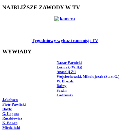
NAJBLIŻSZE ZAWODY W TV
Tygodniowy wykaz transmisji TV
WYWIADY
Nazar Parnicki
Leśniak (Wilki)
Anatolij Zil
Wojciechowski, Mikołajczak (Start G.)
W. Dróżdż
Dolny
Sawin
Ładziński
Jakobsen
Piotr Pawlicki
Doyle
G. Łaguta
Ruszkiewicz
K. Baran
Miedziński