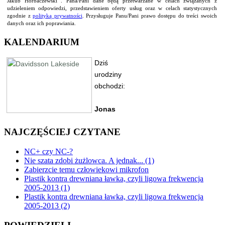
Jakub Horbaczewski . Pana/Pani dane będą przetwarzane w celach związanych z
udzieleniem odpowiedzi, przedstawieniem oferty usług oraz w celach statystycznych
zgodnie z
polityką prywatności
. Przysługuje Panu/Pani prawo dostępu do treści swoich
danych oraz ich poprawiania.
KALENDARIUM
NAJCZĘŚCIEJ CZYTANE
NC+ czy NC-?
Nie szata zdobi żużlowca. A jednak... (1)
Zabierzcie temu człowiekowi mikrofon
Plastik kontra drewniana ławka, czyli ligowa frekwencja
2005-2013 (1)
Plastik kontra drewniana ławka, czyli ligowa frekwencja
2005-2013 (2)