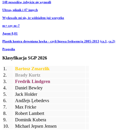
148 powodów, żebyście się wynosili
Ultras, piknik i 47 innych
Wydawało mi się, że widziałem już wszystko
nc+ czy nc-?
Agent 0,01
Plastik kontra drewniana ławka - czyli ligowa frekwencja 2005-2013
(cz.1,
cz.2)
Pragedia
Klasyfikacja SGP 2026
1.
Bartosz Zmarzlik
2.
Brady Kurtz
3.
Fredrik Lindgren
4.
Daniel Bewley
5.
Jack Holder
6.
Andžejs Ļebedevs
7.
Max Fricke
8.
Robert Lambert
9.
Dominik Kubera
10.
Michael Jepsen Jensen