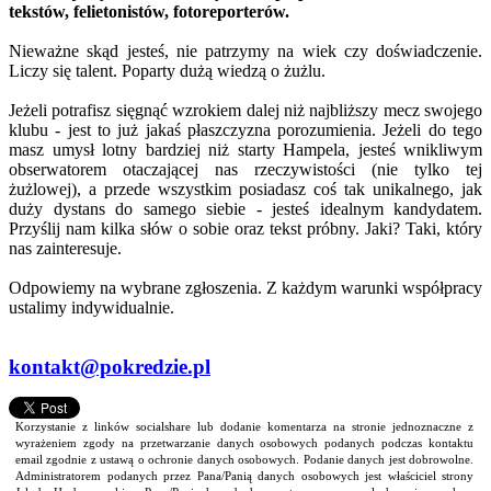
tekstów, felietonistów, fotoreporterów.
Nieważne skąd jesteś, nie patrzymy na wiek czy doświadczenie.
Liczy się talent. Poparty dużą wiedzą o żużlu.
Jeżeli potrafisz sięgnąć wzrokiem dalej niż najbliższy mecz swojego
klubu - jest to już jakaś płaszczyzna porozumienia. Jeżeli do tego
masz umysł lotny bardziej niż starty Hampela, jesteś wnikliwym
obserwatorem otaczającej nas rzeczywistości (nie tylko tej
żużlowej), a przede wszystkim posiadasz coś tak unikalnego, jak
duży dystans do samego siebie - jesteś idealnym kandydatem.
Przyślij nam kilka słów o sobie oraz tekst próbny. Jaki? Taki, który
nas zainteresuje.
Odpowiemy na wybrane zgłoszenia. Z każdym warunki współpracy
ustalimy indywidualnie.
kontakt@pokredzie.pl
Korzystanie z linków socialshare lub dodanie komentarza na stronie jednoznaczne z
wyrażeniem zgody na przetwarzanie danych osobowych podanych podczas kontaktu
email zgodnie z ustawą o ochronie danych osobowych. Podanie danych jest dobrowolne.
Administratorem podanych przez Pana/Panią danych osobowych jest właściciel strony