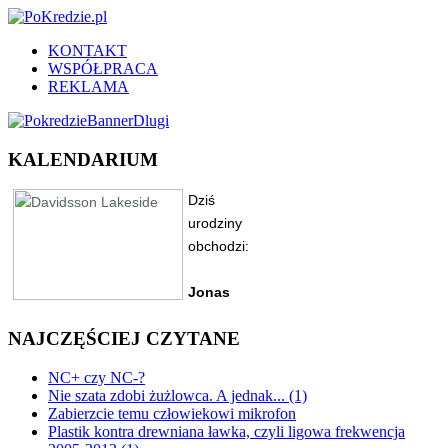
KONTAKT
WSPÓŁPRACA
REKLAMA
KALENDARIUM
NAJCZĘŚCIEJ CZYTANE
NC+ czy NC-?
Nie szata zdobi żużlowca. A jednak... (1)
Zabierzcie temu człowiekowi mikrofon
Plastik kontra drewniana ławka, czyli ligowa frekwencja